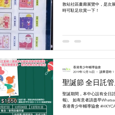
敦站社區畫廊展覽中，是次展覽
時可駐足欣賞一下！
香港青少年輔導協會
2019年12月16日
讀畢需時 1
聖誕節 全日託
聖誕期間，本中心設有全日託管
報)。 如有意者請盡早Whatsapp
香港青少年輔導協會 #HKYCA