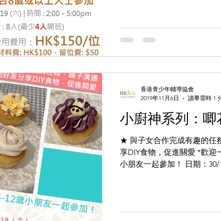
香港青少年輔導協會
2019年11月6日
讀畢需時 1 
小廚神系列：唧花C
★ 與子女合作完成有趣的任
享DIY食物，促進關愛 *歡迎
小朋友一起參加！ 日期：30/11/
4:00pm | 費用：HK$350/位 (6