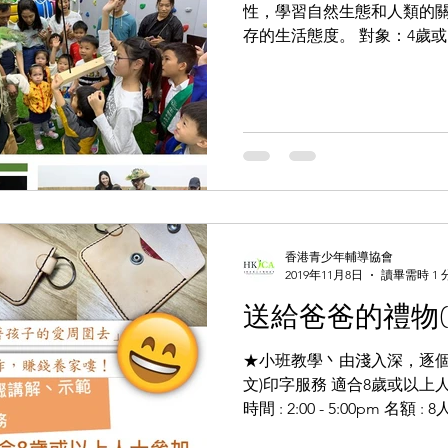
性，學習自然生態和人類的關
存的生活態度。 對象：4歲或以
時間 : 晚上7時 -8時半 費用 : 
年輔導協會 #HKYCA...
香港青少年輔導協會
2019年11月8日
讀畢需時 1 
送給爸爸的禮物(
★小班教學丶由淺入深，逐個
文)印字服務 適合8歲或以上人士參加 
時間 : 2:00 - 5:00pm 名
用費用：HK$150/位 家長陪同