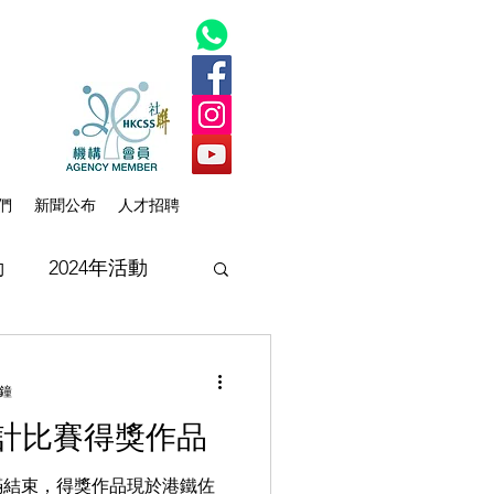
們
新聞公布
人才招聘
動
2024年活動
分鐘
設計比賽得獎作品
完滿結束，得獎作品現於港鐵佐