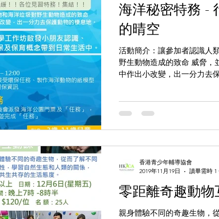
海洋秘密特務 -
的晴空
活動簡介：讓參加者認識人
野生動物造成的致命 威脅，
中作出小改變，出一分力去保
互動體驗的活動教學工作坊啟
大自然，從而把環保及保育概
特務工作坊...
香港青少年輔導協會
2019年11月19日
讀畢需時 1
零距離奇趣動物
親身體驗不同的奇趣生物，