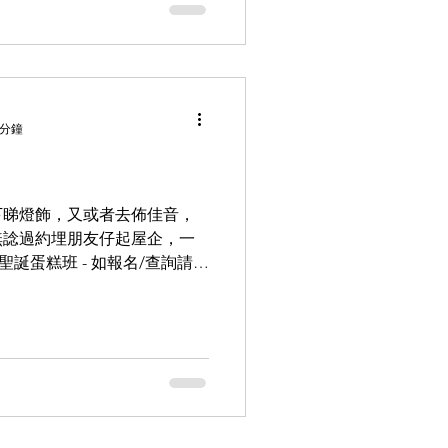
 分鐘
下睇燈飾，又或者去佈佳音，
無諗過約埋朋友仔起屋企，一
聖誕蛋糕班 - 如報名/查詢請
#香港青少年輔導協會 #HKYCA #親子