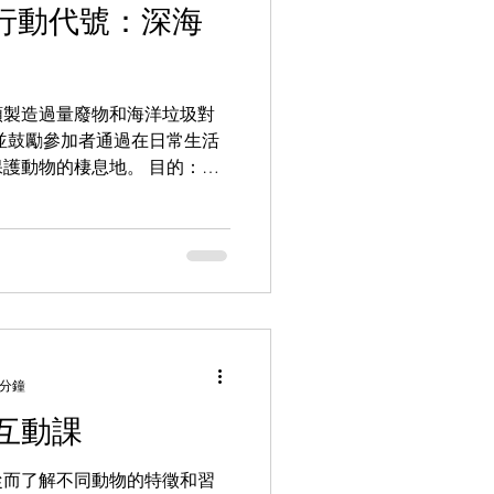
 行動代號：深海
類製造過量廢物和海洋垃圾對
並鼓勵參加者通過在日常生活
護動物的棲息地。 目的：以
發小朋友認識、 尊重與欣賞
念帶到日常生活中。 1.保育
 分鐘
互動課
從而了解不同動物的特徵和習