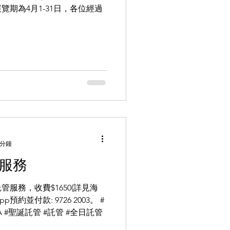
期為4月1-31日，各位經過
 分鐘
管服務
服務，收費$1650(詳見海
預約並付款: 9726 2003。 #
 #聖誕託管 #託管 #全日託管