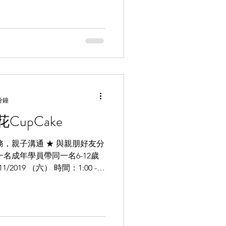
分鐘
upCake
務，親子溝通 ★ 與親朋好友分
一名成年學員帶同一名6-12歲
2019 （六） 時間：1:00 -
個) 地點:...