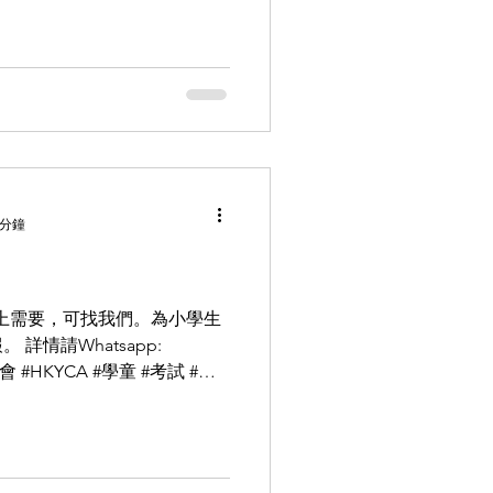
 分鐘
上需要，可找我們。為小學生
詳情請Whatsapp:
會 #HKYCA #學童 #考試 #預