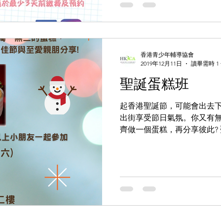
香港青少年輔導協會
2019年12月11日
讀畢需時 1
聖誕蛋糕班
起香港聖誕節，可能會出去
出街享受節日氣氛。你又有
齊做一個蛋糕，再分享彼此? 
Whatsapp: 2153 9423 
活動 #兒童活動...