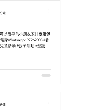
 分鐘
都可以盡早為小朋友安排定活動
atsapp: 97262003 #香
#兒童活動 #親子活動 #聖誕活
 分鐘