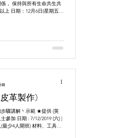
係， 保持與所有生命共生共
上 日期：12月6日(星期五)
$120/位 名額 : 25人 #香港青少
分鐘
皮革製作)
步驟講解丶示範 ★提供 (英
日期 : 7/12/2019 (六) |
額 : 8人(最少4人開班) 材料、工具借
額外材料費:...