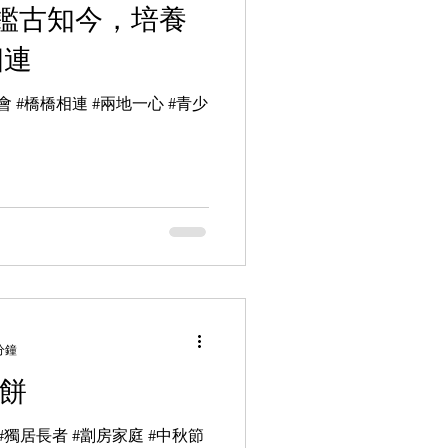
鑑古知今，培養
相連
會 #橋橋相連 #兩地一心 #青少
分鐘
月餅