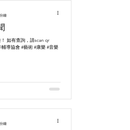
 分鐘
聞
如有查詢，請scan qr
少年輔導協會 #藝術 #康樂 #音樂
 分鐘