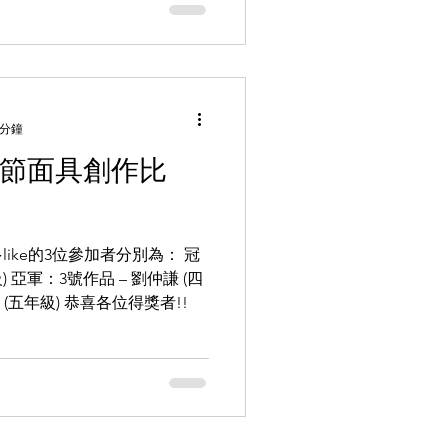
 分鐘
聖節面具創作比
多like的3位參加者分別為： 冠
) 亞軍：3號作品 – 劉仲謙 (四
 (五年級) 恭喜各位得獎者!!