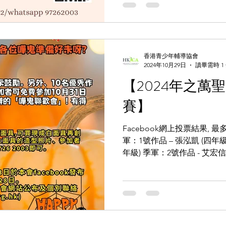
香港青少年輔導協會
2024年10月29日
讀畢需時 1
【2024年之萬
賽】
Facebook網上投票結果, 最
軍：1號作品 – 張泓凱 (四年級
年級) 季軍：2號作品 - 艾宏信