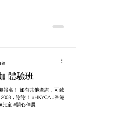
分鐘
伽 體驗班
歡迎報名！ 如有其他查詢，可致
726 2003，謝謝！ #HKYCA #香港
#兒童 #開心伸展