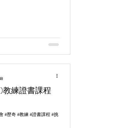
分鐘
)教練證書課程
 #歷奇 #教練 #證書課程 #挑