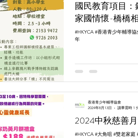
國民教育項目：
家國情懷-橋橋
#HKYCA #香港青少年輔導協
年
香港青少年輔導協會
2024年8月13日
讀畢需時 1 
2024中秋慈善
#HKYCA #大角咀 #雙老家庭 #獨居長者 #劏房家庭 #中秋節