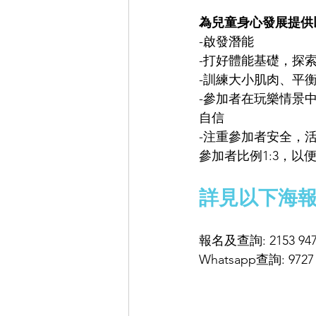
為兒童身心發展提供
-啟發潛能
-打好體能基礎，探
-訓練大小肌肉、平
-參加者在玩樂情景
自信
-注重參加者安全，
參加者比例1:3，以
詳見以下海
報名及查詢: 2153 947
Whatsapp查詢: 9727 