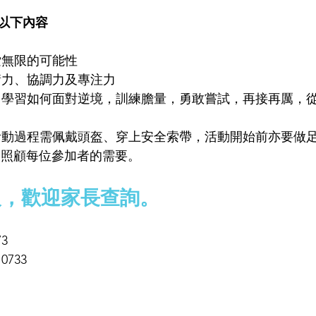
以下內容
索無限的可能性
衡力、協調力及專注力
中學習如何面對逆境，訓練膽量，勇敢嘗試，再接再厲，
活動過程需佩戴頭盔、穿上安全索帶，活動開始前亦要做
便照顧每位參加者的需要。
報，歡迎家長查詢。
3
0733