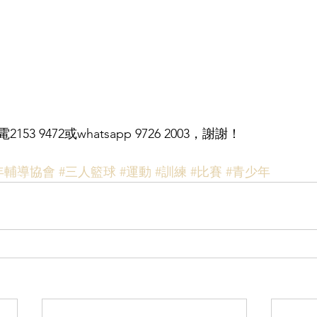
3 9472或whatsapp 9726 2003，謝謝！
年輔導協會
#三人籃球
#運動
#訓練
#比賽
#青少年