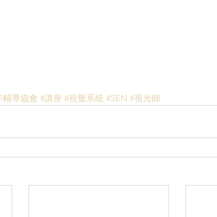
年輔導協會
#講座
#視覺系統
#SEN
#視光師