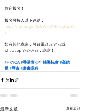
歡迎報名！
報名可按入以下連結：
https://forms.gle/SxbWFaXHFCqKzuYA
8
如有其他查詢，可致電2153 9472或
whatsapp 97270733，謝謝！
#HKYCA
#香港青少年輔導協會
#高結
構
#歷奇
#證書課程
查看全部
最新文章