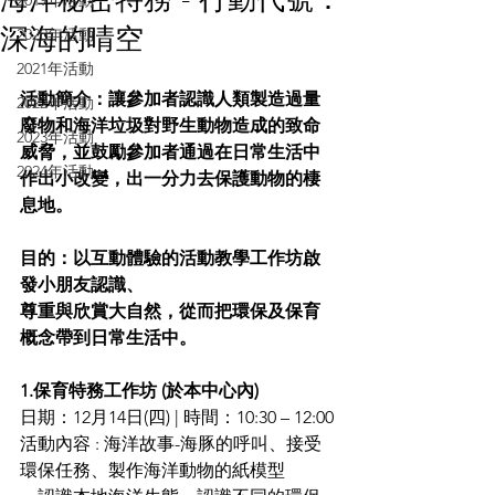
2019年活動
深海的晴空
2020年活動
2021年活動
活動簡介：讓參加者認識人類製造過量
2022年活動
廢物和海洋垃圾對野生動物造成的致命
2023年活動
威脅，並鼓勵參加者通過在日常生活中
2024年活動
作出小改變，出一分力去保護動物的棲
息地。
目的：以互動體驗的活動教學工作坊啟
發小朋友認識、
尊重與欣賞大自然，從而把環保及保育
概念帶到日常生活中。
1.保育特務工作坊 (於本中心內)
日期：12月14日(四) | 時間：10:30 – 12:00
活動內容 : 海洋故事-海豚的呼叫、接受
環保任務、製作海洋動物的紙模型