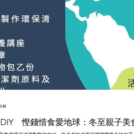
 分鐘
DIY 慳錢惜食愛地球：冬至親子美