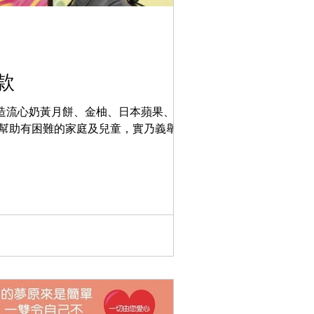
款
製造流心奶黃月餅、金柚、日本蘋果、韓國
幫助有困難的家庭及兒童，實乃義舉。(免