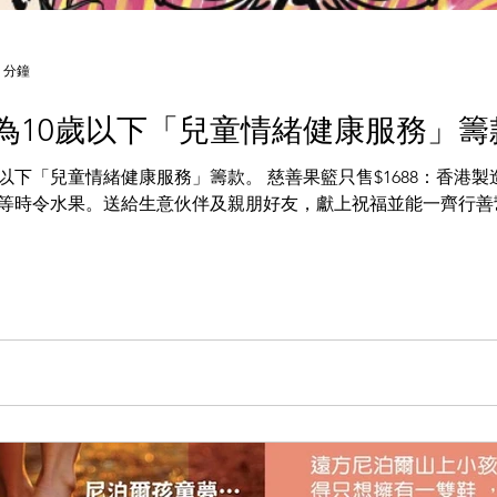
 分鐘
-為10歲以下「兒童情緒健康服務」籌
以下「兒童情緒健康服務」籌款。 慈善果籃只售$1688：香港
等時令水果。送給生意伙伴及親朋好友，獻上祝福並能一齊行善