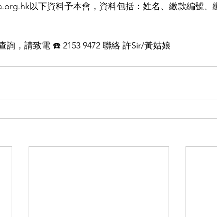
@hkyca.org.hk以下資料予本會，資料包括：姓名、繳款編
請致電 ☎️ 2153 9472 聯絡 許Sir/黃姑娘