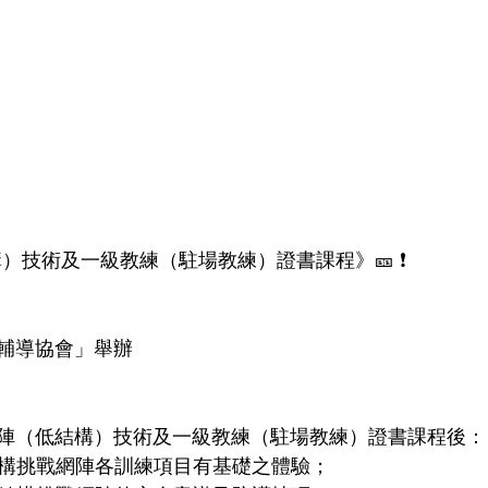
）技術及一級教練（駐場教練）證書課程》🎫 ❗
輔導協會」舉辦 
陣（低結構）技術及一級教練（駐場教練）證書課程後：
低結構挑戰網陣各訓練項目有基礎之體驗；