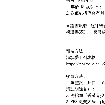
對象: 👦🏻👩🏻
1. 年齡 18 歲以上；
2. 對低結構歷奇有興
🔸證書頒發 : 
術證書$50，一級教練
報名方法：
請填妥下列表格
https://forms.gle/
收費方法 : 
1. 匯豐銀行戶口：168 
請註明姓名）；
2. 將抬頭「香港青
3. PPS 繳費方法：