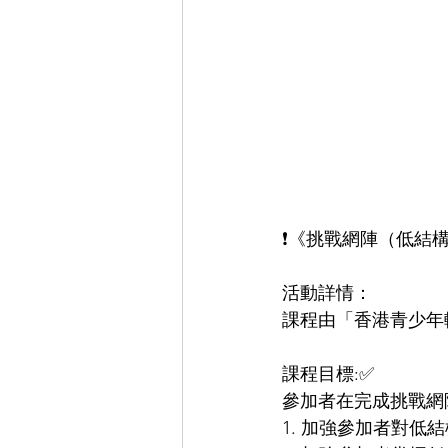
❗《挑戰網陣（低結構
活動詳情：
課程由「香港青少年
課程目標:✅
參加者在完成挑戰網
1. 加強參加者對