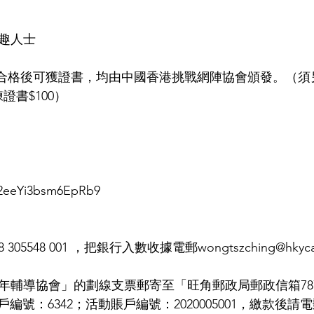
趣人士 
經評審合格後可獲證書，均由中國香港挑戰網陣協會頒發。（
證書$100） 
ux2eeYi3bsm6EpRb9
305548 001 ，把銀行入數收據電郵wongtszching@hkyca
少年輔導協會」的劃線支票郵寄至「旺角郵政局郵政信箱787
商戶編號：6342；活動賬戶編號：2020005001，繳款後請