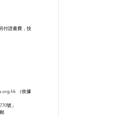
須另付證書費，技
.org.hk （收據
70號」 
電郵