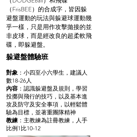
（DODGEball）和飛碟
（FrisBEE）的合成字，皆因躲
避盤運動的玩法與躲避球運動幾
乎一樣，只是用作攻擊拋接的並
非皮球，而是經改良的超柔軟飛
碟，即躲避盤。
躲避盤體驗班
對象
：小四至小六學生，建議人
數18-26人
內容
：認識躲避盤及規則，學習
投擲與飛行的技巧，以及基本進
攻及防守及安全事項，以輕鬆體
驗為目標，並著重團隊精神
教練
：主教練為註冊教練，人手
比例1比10-12