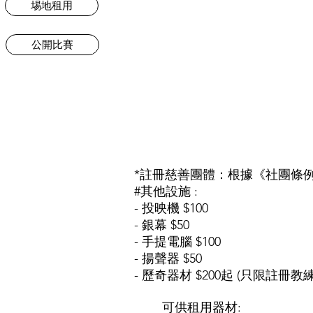
埸地租用
公開比賽
*註冊慈善團體：根據《社團條例
#其他設施 :
- 投映機 $100
- 銀幕 $50
- 手提電腦 $100
- 揚聲器 $50
- 歷奇器材 $200起 (只限註冊教
可供租用器材: