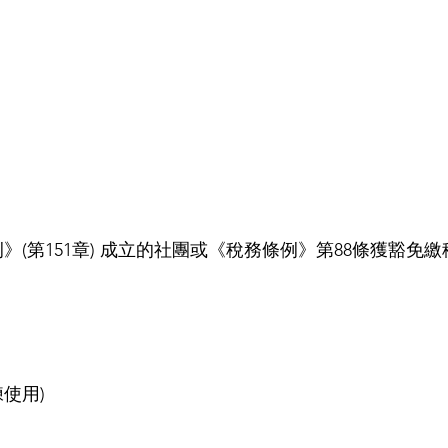
》(第151章) 成立的社團或《稅務條例》第88條獲豁
練使用)