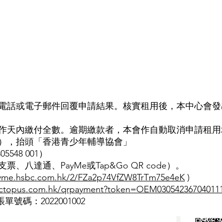
電話或電子郵件回覆申請結果。核實租用後，本中心會發
作天內繳付全數。逾期繳款者，本會作自動取消申請租用
），抬頭「香港青少年輔導協會」
548 001）
八達通、PayMe或Tap&Go QR code）。
payme.hsbc.com.hk/2/FZa2p74VfZW8TrTm75e4eK
)
.octopus.com.hk/qrpayment?token=OEM03054236704011
賬單號碼：2022001002