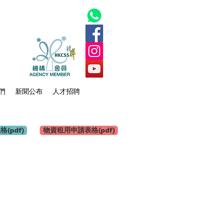
們
新聞公布
人才招聘
(pdf)
物資租用申請表格(pdf)