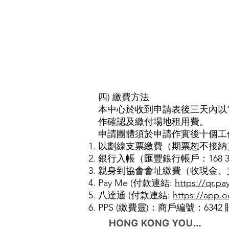
四) 繳費方法
本中心於收到申請表後三天內以
作確認及繳付場地租用費。
申請團體須於申請作實後十個工
以劃線支票繳費（期票恕不接納
銀行入帳（匯豐銀行帳戶：168 305
親身到協會會址繳費（收現金、支票、
Pay Me (付款連結:
https://qr.
八達通 (付款連結:
https://app
PPS (繳費靈)：商戶編號：6342 