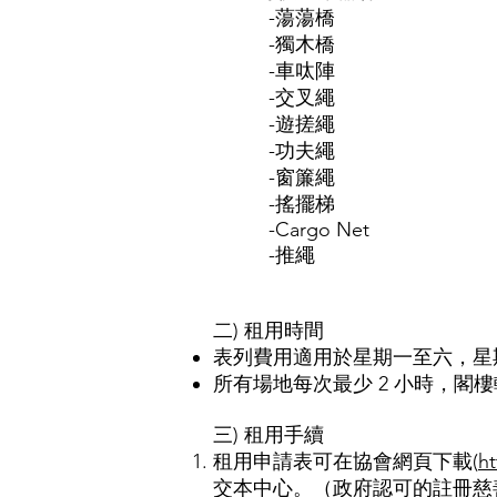
​ -蕩蕩橋
-獨木橋
-車呔陣
-交叉繩
-遊搓繩
-功夫繩
-窗簾繩
-搖擺梯
-Cargo Net
-推繩
二) 租用時間
表列費用適用於星期一至六，星
所有場地每次最少 2 小時，閣樓
三)​ 租用手續
租用申請表可在協會網頁下載(
h
交本中心。（政府認可的註冊慈