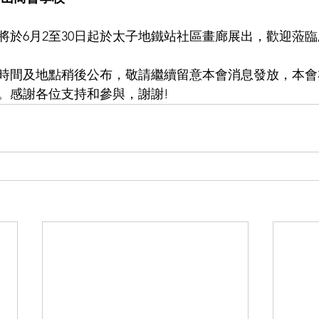
將於6月2至30日起於太子地鐵站社區畫廊展出，歡迎蒞
時間及地點稍後公布，敬請繼續留意本會消息發放，本會
。感謝各位支持和參與，謝謝!