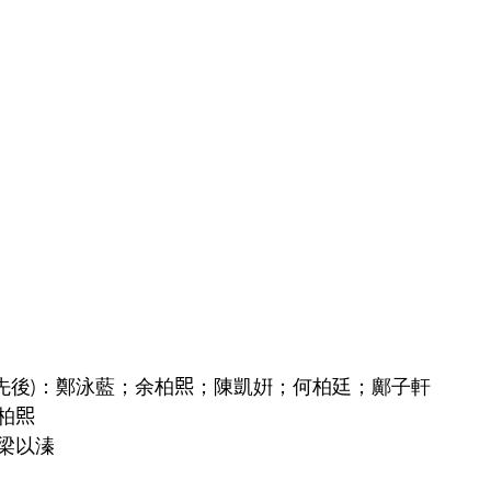
先後)：鄭泳藍；余柏𤋮；陳凱姸；何柏廷；鄺子軒
𤋮
梁以溱