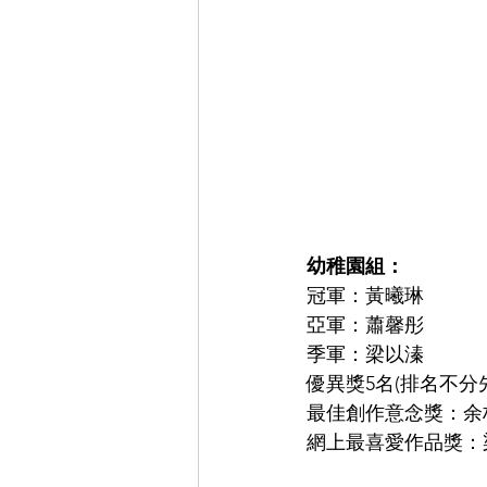
幼稚園組： 
冠軍：黃曦琳
亞軍：蕭馨彤
季軍：梁以溱
優異獎5名(排名不分
最佳創作意念獎：余柏
網上最喜愛作品獎：