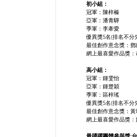
初小組： 
冠軍：陳梓榛
亞軍：潘青驊
季軍：李牽愛
優異獎5名(排名不
最佳創作意念獎：鄧
網上最喜愛作品獎：
高小組： 
冠軍：鍾雯怡
亞軍：鍾楚穎
季軍：區梓瑤
優異獎5名(排名不
最佳創作意念獎：黃
網上最喜愛作品獎：
最踴躍團體參與獎: