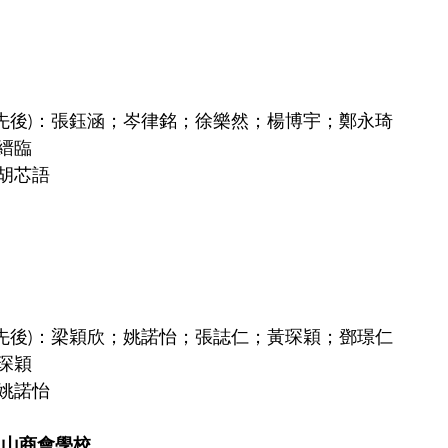
分先後)：張鈺涵；岑律銘；徐樂然；楊博宇；鄭永琦
縉臨
胡芯語
分先後)：梁穎欣；姚諾怡；張誌仁；黃琛穎；鄧璟仁
琛穎
姚諾怡
台山商會學校