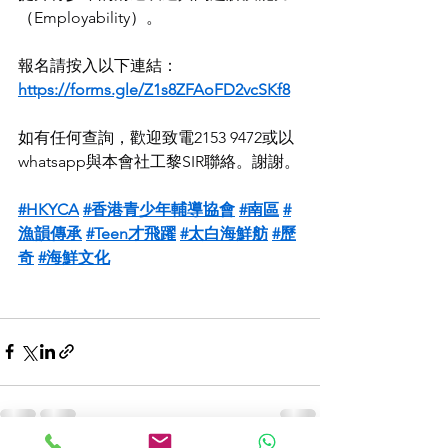
（Employability）。
報名請按入以下連結：
https://forms.gle/Z1s8ZFAoFD2vcSKf8
如有任何查詢，歡迎致電2153 9472或以
whatsapp與本會社工黎SIR聯絡。謝謝。
#HKYCA
#香港青少年輔導協會
#南區
#
漁韻傳承
#Teen才飛躍
#太白海鮮舫
#歷
奇
#海鮮文化