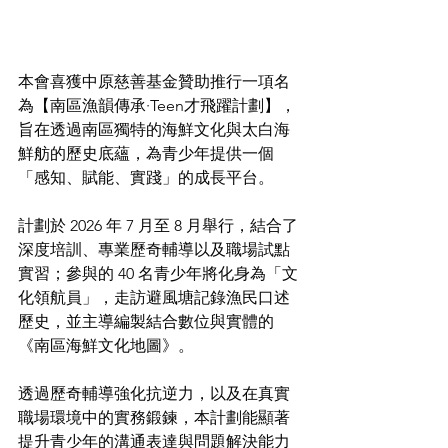
本會喜獲中原慈善基金贊助推行一項名
為【南區漁韻傳承·Teen才飛躍計劃】，
旨在透過南區獨特的海鮮文化與太白海
鮮舫的歷史底蘊，為青少年提供一個
「感知、賦能、實踐」的成長平台。
計劃於 2026 年 7 月至 8 月舉行，結合了
深度培訓、專業歷奇輔導以及職場試點
實習；參與的 40 名青少年將化身為「文
化領航員」，走訪避風塘記錄漁民口述
歷史，並主導編製結合數位與實體的
《南區海鮮文化地圖》。
透過歷奇輔導強化抗逆力，以及在真實
職場環境中的實務鍛鍊，本計劃能顯著
提升青少年的溝通表達與問題解決能力