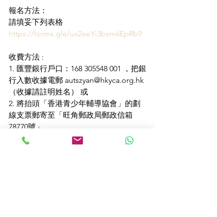
報名方法：
請填妥下列表格
https://forms.gle/ux2eeYi3bsm6EpRb9
收費方法 :
1. 匯豐銀行戶口：168 305548 001 ，把銀
行入數收據電郵 autszyan@hkyca.org.hk 
（收據請註明姓名） 或
2. 將抬頭「香港青少年輔導協會」的劃
線支票郵寄至「旺角郵政局郵政信箱
78770號」
3. PPS 繳費方法：商戶編號：6342；活
動賬戶編號：2019050001，繳款後請電
郵autszyan@hkyca.org.hk以下資料予本
會，資料包括：姓名、繳款編號、繳款
日期、繳款時間。
如對課程有任何查詢，請致電2153 9472 
聯絡 溫姑娘/歐姑娘。姑娘。