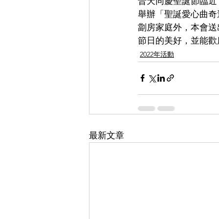
普天同慶聖誕節臨近
舉辦「聖誕愛心曲奇
劏房家庭外，本會送
節日的美好，並能歡
2022年活動
最新文章