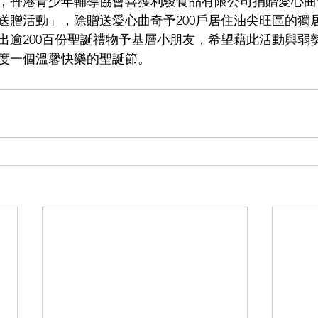
，香港青少年輔導協會喜獲利駿食品有限公司捐贈愛心曲奇
送贈活動」，除贈送愛心曲奇予200戶居住油尖旺區的獨
出逾200百份聖誕禮物予基層小朋友，希望藉此活動與弱
度一個溫馨快樂的聖誕節。