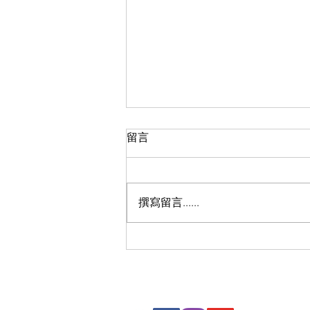
留言
撰寫留言......
我有我才能 - 躍動展才計劃