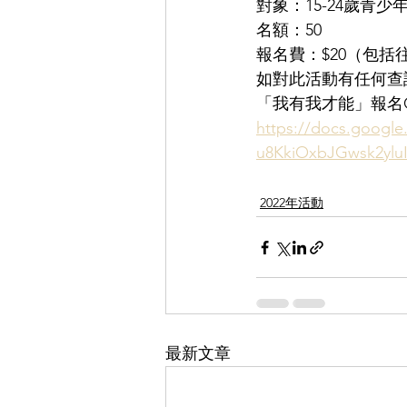
對象：15-24歲青少
名額：50
報名費：$20（包括
如對此活動有任何查詢請
「我有我才能」報名Goog
https://docs.googl
u8KkiOxbJGwsk2ylu
2022年活動
最新文章