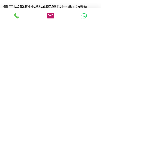
第二屆暑期小學校際健球比賽成績如
下：
精英組：
冠軍：樂善堂梁銶琚學校
亞軍：基督教聖約教會堅樂第二小學
季軍：中華基督教會基真小學
體育精神獎：聖公會基愛小學
新秀組：
冠軍：聖公會基愛小學
亞軍：基督教聖約教會堅樂第二小學
季軍：中華基督教會基真小學
​活動當日相片：