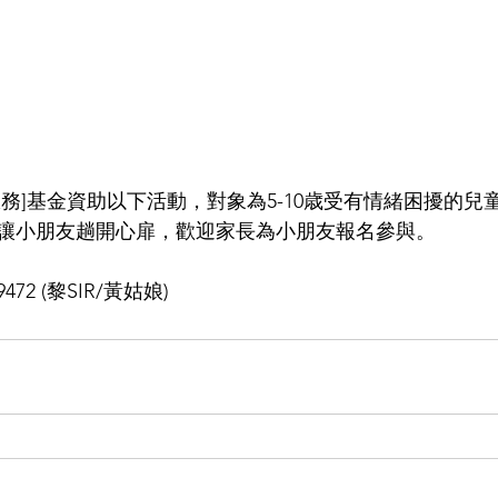
務]基金資助以下活動，對象為5-10歳受有情緒困擾的兒
讓小朋友趟開心扉，歡迎家長為小朋友報名參與。
72 (黎SIR/黃姑娘)